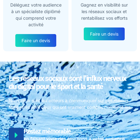
Déléguez votre audience
Gagnez en visibilité sur
à un spécialiste diplômé
les réseaux sociaux et
qui comprend votre
rentabilisez vos efforts
activité
Faire un devis
Faire un devis
Les réseaux sociaux sont l'influx nerveux
du digital pour le sport et la santé
Nombreux sont les acteurs à communiquer sur ces médias.
Mais rares sont ceux qui ont vraiment compris comment les
utiliser.
Restez mémorable
en faisant vivre des émotions à votre audience