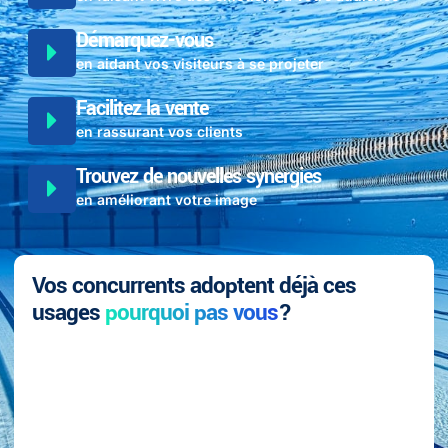
Démarquez-vous
en aidant vos visiteurs à se projeter
Facilitez la vente
en rassurant vos clients
Trouvez de nouvelles synergies
en améliorant votre image
Vos concurrents adoptent déjà ces
usages
pourquoi pas vous
?